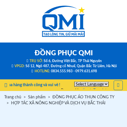
ĐỒNG PHỤC QMI
TRỤ SỞ:
Số 6, Đường Việt Bắc, TP Thái Nguyên
VPGD:
Số 12, Ngõ 487, Đường cổ Nhuế, Quận Bắc Từ Liêm, Hà Nội
HOTLINE:
0834.555.983 - 0979.631.698
mua hàng thành công và vui vẻ !
Powered by
Translate
Trang chủ
Sản phẩm
ĐỒNG PHỤC ÁO THUN CÔNG TY
HỢP TÁC XÃ NÔNG NGHIỆP VÀ DỊCH VỤ BẮC THÁI