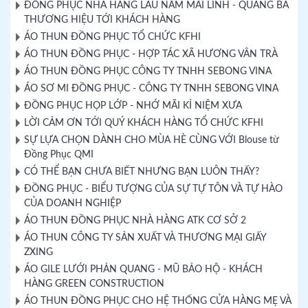
ĐỒNG PHỤC NHÀ HÀNG LẨU NẤM MAI LINH - QUẢNG BÁ
THƯƠNG HIỆU TỚI KHÁCH HÀNG
ÁO THUN ĐỒNG PHỤC TỔ CHỨC KFHI
ÁO THUN ĐỒNG PHỤC - HỢP TÁC XÃ HƯƠNG VÂN TRÀ
ÁO THUN ĐỒNG PHỤC CÔNG TY TNHH SEBONG VINA
ÁO SƠ MI ĐỒNG PHỤC - CÔNG TY TNHH SEBONG VINA
ĐỒNG PHỤC HỌP LỚP - NHỚ MÃI KỈ NIỆM XƯA
LỜI CẢM ƠN TỚI QUÝ KHÁCH HÀNG TỔ CHỨC KFHI
SỰ LỰA CHỌN DÀNH CHO MÙA HÈ CÙNG VỚI Blouse từ
Đồng Phục QMI
CÓ THỂ BẠN CHƯA BIẾT NHƯNG BẠN LUÔN THẤY?
ĐỒNG PHỤC - BIỂU TƯỢNG CỦA SỰ TỰ TÔN VÀ TỰ HÀO
CỦA DOANH NGHIỆP
ÁO THUN ĐỒNG PHỤC NHÀ HÀNG ATK CƠ SỞ 2
ÁO THUN CÔNG TY SẢN XUẤT VÀ THƯƠNG MẠI GIẤY
ZXING
ÁO GILE LƯỚI PHẢN QUANG - MŨ BẢO HỘ - KHÁCH
HÀNG GREEN CONSTRUCTION
ÁO THUN ĐỒNG PHỤC CHO HỆ THỐNG CỬA HÀNG MẸ VÀ