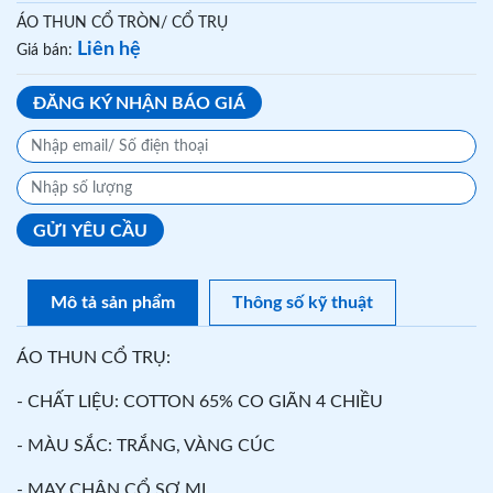
ÁO THUN CỔ TRÒN/ CỔ TRỤ
Liên hệ
Giá bán:
ĐĂNG KÝ NHẬN BÁO GIÁ
GỬI YÊU CẦU
Mô tả sản phẩm
Thông số kỹ thuật
ÁO THUN CỔ TRỤ:
- CHẤT LIỆU: COTTON 65% CO GIÃN 4 CHIỀU
- MÀU SẮC: TRẮNG, VÀNG CÚC
- MAY CHÂN CỔ SƠ MI