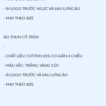
- IN LOGO TRƯỚC NGỰC VÀ SAU LƯNG ÁO
- MAY THEO SIZE
ÁO THUN CỔ TRÒN
-
- CHẤT LIỆU: COTTON 65% CO GIÃN 4 CHIỀU
- MÀU SẮC: TRẮNG, VÀNG CÚC
- IN LOGO TRƯỚC VÀ SAU LƯNG ÁO
- MAY THEO SIZE