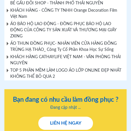
BÉ GẤU ĐÔI SHOP - THÀNH PHỐ THÁI NGUYÊN
KHÁCH HÀNG - CÔNG TY TNHH Orange Decoration Film
Việt Nam
ÁO BẢO HỘ LAO ĐỘNG - ĐỒNG PHỤC BẢO HỘ LAO
ĐỘNG CỦA CÔNG TY SẢN XUẤT VÀ THƯƠNG MẠI GIẤY
ZXING
ÁO THUN ĐỒNG PHỤC- NHÂN VIÊN CỬA HÀNG ĐÔNG
TRÙNG HẠ THẢO_ Công Ty Cổ Phần Khoa Học Sự Sống
KHÁCH HÀNG CATHAYLIFE VIỆT NAM - VĂN PHÒNG THÁI
NGUYÊN
TOP 5 PHẦN MỀM LÀM LOGO ÁO LỚP ONLINE ĐẸP NHẤT
KHÔNG THỂ BỎ QUA 2
Bạn đang có nhu cầu làm đồng phục ?
Đang cập nhật ...
LIÊN HỆ NGAY