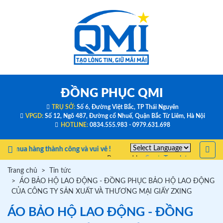
ĐỒNG PHỤC QMI
TRỤ SỞ:
Số 6, Đường Việt Bắc, TP Thái Nguyên
VPGD:
Số 12, Ngõ 487, Đường cổ Nhuế, Quận Bắc Từ Liêm, Hà Nội
HOTLINE:
0834.555.983 - 0979.631.698
h mua hàng thành công và vui vẻ !
Powered by
Translate
Trang chủ
Tin tức
ÁO BẢO HỘ LAO ĐỘNG - ĐỒNG PHỤC BẢO HỘ LAO ĐỘNG
CỦA CÔNG TY SẢN XUẤT VÀ THƯƠNG MẠI GIẤY ZXING
ÁO BẢO HỘ LAO ĐỘNG - ĐỒNG