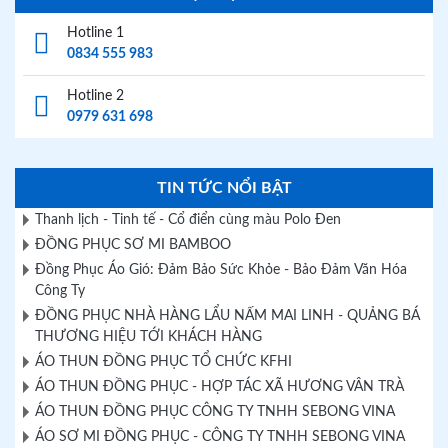
Hotline 1
0834 555 983
Hotline 2
0979 631 698
TIN TỨC NỔI BẬT
Thanh lịch - Tinh tế - Cổ điển cùng màu Polo Đen
ĐỒNG PHỤC SƠ MI BAMBOO
Đồng Phục Áo Gió: Đảm Bảo Sức Khỏe - Bảo Đảm Văn Hóa
Công Ty
ĐỒNG PHỤC NHÀ HÀNG LẨU NẤM MAI LINH - QUẢNG BÁ
THƯƠNG HIỆU TỚI KHÁCH HÀNG
ÁO THUN ĐỒNG PHỤC TỔ CHỨC KFHI
ÁO THUN ĐỒNG PHỤC - HỢP TÁC XÃ HƯƠNG VÂN TRÀ
ÁO THUN ĐỒNG PHỤC CÔNG TY TNHH SEBONG VINA
ÁO SƠ MI ĐỒNG PHỤC - CÔNG TY TNHH SEBONG VINA