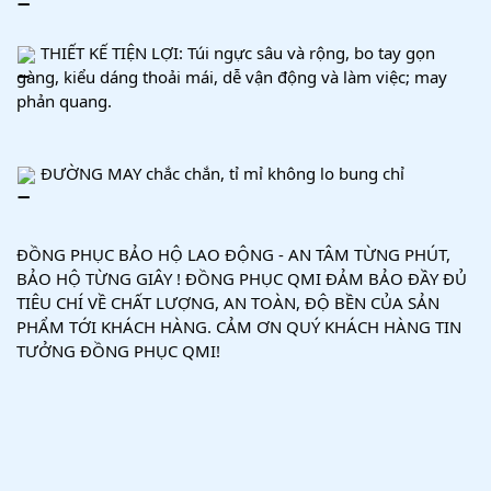
 THIẾT KẾ TIỆN LỢI: Túi ngực sâu và rộng, bo tay gọn 
gàng, kiểu dáng thoải mái, dễ vận động và làm việc; may 
phản quang.
 ĐƯỜNG MAY chắc chắn, tỉ mỉ không lo bung chỉ
ĐỒNG PHỤC BẢO HỘ LAO ĐỘNG - AN TÂM TỪNG PHÚT, 
BẢO HỘ TỪNG GIÂY ! ĐỒNG PHỤC QMI ĐẢM BẢO ĐẦY ĐỦ 
TIÊU CHÍ VỀ CHẤT LƯỢNG, AN TOÀN, ĐỘ BỀN CỦA SẢN 
PHẨM TỚI KHÁCH HÀNG. CẢM ƠN QUÝ KHÁCH HÀNG TIN 
TƯỞNG ĐỒNG PHỤC QMI!