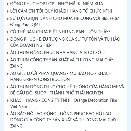
ĐỒNG PHỤC HỌP LỚP - NHỚ MÃI KỈ NIỆM XƯA
LỜI CẢM ƠN TỚI QUÝ KHÁCH HÀNG TỔ CHỨC KFHI
SỰ LỰA CHỌN DÀNH CHO MÙA HÈ CÙNG VỚI Blouse từ
Đồng Phục QMI
CÓ THỂ BẠN CHƯA BIẾT NHƯNG BẠN LUÔN THẤY?
ĐỒNG PHỤC - BIỂU TƯỢNG CỦA SỰ TỰ TÔN VÀ TỰ HÀO
CỦA DOANH NGHIỆP
ÁO THUN ĐỒNG PHỤC NHÀ HÀNG ATK CƠ SỞ 2
ÁO THUN CÔNG TY SẢN XUẤT VÀ THƯƠNG MẠI GIẤY
ZXING
ÁO GILE LƯỚI PHẢN QUANG - MŨ BẢO HỘ - KHÁCH
HÀNG GREEN CONSTRUCTION
ÁO THUN ĐỒNG PHỤC CHO HỆ THỐNG CỬA HÀNG MẸ VÀ
BÉ GẤU ĐÔI SHOP - THÀNH PHỐ THÁI NGUYÊN
KHÁCH HÀNG - CÔNG TY TNHH Orange Decoration Film
Việt Nam
ÁO BẢO HỘ LAO ĐỘNG - ĐỒNG PHỤC BẢO HỘ LAO
ĐỘNG CỦA CÔNG TY SẢN XUẤT VÀ THƯƠNG MẠI GIẤY
ZXING