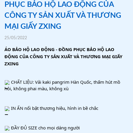
PHỤC BẢO HỘ LAO ĐỘNG CỦA
CÔNG TY SẢN XUẤT VÀ THƯƠNG
MẠI GIẤY ZXING
25/05/2022
ÁO BẢO HỘ LAO ĐỘNG - ĐỒNG PHỤC BẢO HỘ LAO 
ĐỘNG CỦA CÔNG TY SẢN XUẤT VÀ THƯƠNG MẠI GIẤY 
ZXING 
 CHẤT LIỆU: Vải kaki pangrim Hàn Quốc, thấm hút mồ 
hôi, không phai màu, không xù
 IN ẤN nổi bật thương hiệu, hình in bề chắc
 ĐẦY ĐỦ SIZE cho mọi dáng người