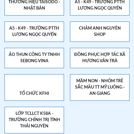
THƯƠNG HIỆU TAISODO -
A5 - K49 - TRƯỜNG PTTH
NHẬT BẢN
LƯƠNG NGỌC QUYẾN
A5 - K49 - TRƯỜNG PTTH
CHÂM ANH NGUYÊN
LƯƠNG NGỌC QUYẾN
SHOP
ÁO THUN CÔNG TY TNHH
ĐỒNG PHỤC HỢP TÁC XÃ
SEBONG VINA
HƯƠNG VÂN TRÀ
MẦM NON - NHÓM TRẺ
SẮC MÀU TT MỸ LUÔNG -
TỔ CHỨC KFHI
AN GIANG
LỚP TCLLCT K58A -
TRƯỜNG CHÍNH TRỊ TỈNH
THÁI NGUYÊN