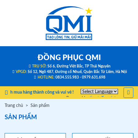
ĐỒNG PHỤC QMI
TRỤ SỞ:
Số 6, Đường Việt Bắc, TP Thái Nguyên
VPGD:
Số 12, Ngõ 487, Đường cổ Nhuế, Quận Bắc Từ Liêm, Hà Nội
HOTLINE:
0834.555.983 - 0979.631.698
hách mua hàng thành công và vui vẻ !
Powered by
Translate
Trang chủ
Sản phẩm
SẢN PHẨM