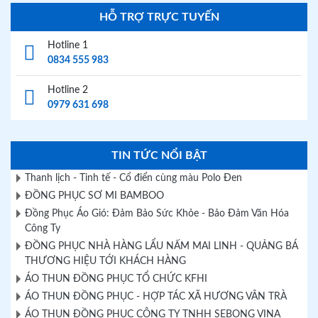
HỖ TRỢ TRỰC TUYẾN
Hotline 1
0834 555 983
Hotline 2
0979 631 698
TIN TỨC NỔI BẬT
Thanh lịch - Tinh tế - Cổ điển cùng màu Polo Đen
ĐỒNG PHỤC SƠ MI BAMBOO
Đồng Phục Áo Gió: Đảm Bảo Sức Khỏe - Bảo Đảm Văn Hóa
Công Ty
ĐỒNG PHỤC NHÀ HÀNG LẨU NẤM MAI LINH - QUẢNG BÁ
THƯƠNG HIỆU TỚI KHÁCH HÀNG
ÁO THUN ĐỒNG PHỤC TỔ CHỨC KFHI
ÁO THUN ĐỒNG PHỤC - HỢP TÁC XÃ HƯƠNG VÂN TRÀ
ÁO THUN ĐỒNG PHỤC CÔNG TY TNHH SEBONG VINA