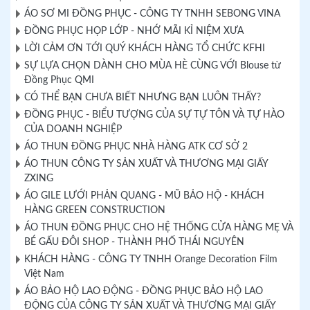
ÁO SƠ MI ĐỒNG PHỤC - CÔNG TY TNHH SEBONG VINA
ĐỒNG PHỤC HỌP LỚP - NHỚ MÃI KỈ NIỆM XƯA
LỜI CẢM ƠN TỚI QUÝ KHÁCH HÀNG TỔ CHỨC KFHI
SỰ LỰA CHỌN DÀNH CHO MÙA HÈ CÙNG VỚI Blouse từ
Đồng Phục QMI
CÓ THỂ BẠN CHƯA BIẾT NHƯNG BẠN LUÔN THẤY?
ĐỒNG PHỤC - BIỂU TƯỢNG CỦA SỰ TỰ TÔN VÀ TỰ HÀO
CỦA DOANH NGHIỆP
ÁO THUN ĐỒNG PHỤC NHÀ HÀNG ATK CƠ SỞ 2
ÁO THUN CÔNG TY SẢN XUẤT VÀ THƯƠNG MẠI GIẤY
ZXING
ÁO GILE LƯỚI PHẢN QUANG - MŨ BẢO HỘ - KHÁCH
HÀNG GREEN CONSTRUCTION
ÁO THUN ĐỒNG PHỤC CHO HỆ THỐNG CỬA HÀNG MẸ VÀ
BÉ GẤU ĐÔI SHOP - THÀNH PHỐ THÁI NGUYÊN
KHÁCH HÀNG - CÔNG TY TNHH Orange Decoration Film
Việt Nam
ÁO BẢO HỘ LAO ĐỘNG - ĐỒNG PHỤC BẢO HỘ LAO
ĐỘNG CỦA CÔNG TY SẢN XUẤT VÀ THƯƠNG MẠI GIẤY