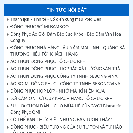
TIN TỨC NỔI BẬT
Thanh lịch - Tinh tế - Cổ điển cùng màu Polo Đen
ĐỒNG PHỤC SƠ MI BAMBOO
Đồng Phục Áo Gió: Đảm Bảo Sức Khỏe - Bảo Đảm Văn Hóa
Công Ty
ĐỒNG PHỤC NHÀ HÀNG LẨU NẤM MAI LINH - QUẢNG BÁ
THƯƠNG HIỆU TỚI KHÁCH HÀNG
ÁO THUN ĐỒNG PHỤC TỔ CHỨC KFHI
ÁO THUN ĐỒNG PHỤC - HỢP TÁC XÃ HƯƠNG VÂN TRÀ
ÁO THUN ĐỒNG PHỤC CÔNG TY TNHH SEBONG VINA
ÁO SƠ MI ĐỒNG PHỤC - CÔNG TY TNHH SEBONG VINA
ĐỒNG PHỤC HỌP LỚP - NHỚ MÃI KỈ NIỆM XƯA
LỜI CẢM ƠN TỚI QUÝ KHÁCH HÀNG TỔ CHỨC KFHI
SỰ LỰA CHỌN DÀNH CHO MÙA HÈ CÙNG VỚI Blouse từ
Đồng Phục QMI
CÓ THỂ BẠN CHƯA BIẾT NHƯNG BẠN LUÔN THẤY?
ĐỒNG PHỤC - BIỂU TƯỢNG CỦA SỰ TỰ TÔN VÀ TỰ HÀO