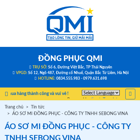
ĐỒNG PHỤC QMI
TRỤ SỞ:
Số 6, Đường Việt Bắc, TP Thái Nguyên
VPGD:
Số 12, Ngõ 487, Đường cổ Nhuế, Quận Bắc Từ Liêm, Hà Nội
HOTLINE:
0834.555.983 - 0979.631.698
 mua hàng thành công và vui vẻ !
Powered by
Translate
Trang chủ
Tin tức
ÁO SƠ MI ĐỒNG PHỤC - CÔNG TY TNHH SEBONG VINA
ÁO SƠ MI ĐỒNG PHỤC - CÔNG TY
TNHH SEBONG VINA