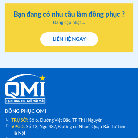
Bạn đang có nhu cầu làm đồng phục ?
Đang cập nhật ...
LIÊN HỆ NGAY
ĐỒNG PHỤC QMI
TRỤ SỞ:
Số 6, Đường Việt Bắc, TP Thái Nguyên
VPGD:
Số 12, Ngõ 487, Đường cổ Nhuế, Quận Bắc Từ Liêm,
Hà Nội