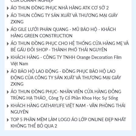
CỦA DOANH NGHIỆP
ÁO THUN ĐỒNG PHỤC NHÀ HÀNG ATK CƠ SỞ 2
ÁO THUN CÔNG TY SẢN XUẤT VÀ THƯƠNG MẠI GIẤY
ZXING
ÁO GILE LƯỚI PHẢN QUANG - MŨ BẢO HỘ - KHÁCH
HÀNG GREEN CONSTRUCTION
ÁO THUN ĐỒNG PHỤC CHO HỆ THỐNG CỬA HÀNG MẸ VÀ
BÉ GẤU ĐÔI SHOP - THÀNH PHỐ THÁI NGUYÊN
KHÁCH HÀNG - CÔNG TY TNHH Orange Decoration Film
Việt Nam
ÁO BẢO HỘ LAO ĐỘNG - ĐỒNG PHỤC BẢO HỘ LAO
ĐỘNG CỦA CÔNG TY SẢN XUẤT VÀ THƯƠNG MẠI GIẤY
ZXING
ÁO THUN ĐỒNG PHỤC- NHÂN VIÊN CỬA HÀNG ĐÔNG
TRÙNG HẠ THẢO_ Công Ty Cổ Phần Khoa Học Sự Sống
KHÁCH HÀNG CATHAYLIFE VIỆT NAM - VĂN PHÒNG THÁI
NGUYÊN
TOP 5 PHẦN MỀM LÀM LOGO ÁO LỚP ONLINE ĐẸP NHẤT
KHÔNG THỂ BỎ QUA 2